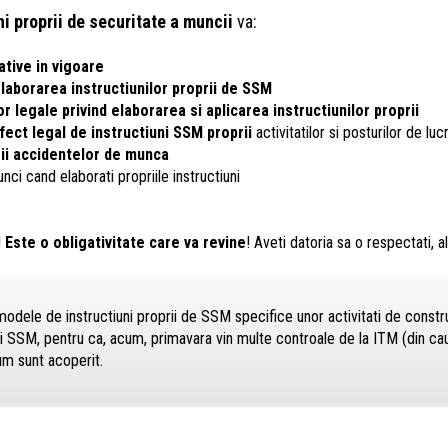
ni proprii de securitate a muncii
va:
ative in vigoare
laborarea instructiunilor proprii de SSM
or legale privind elaborarea si aplicarea instructiunilor proprii
fect legal de instructiuni SSM proprii
activitatilor si posturilor de luc
rii accidentelor de munca
nci cand elaborati propriile instructiuni
!
Este o obligativitate care va revine
! Aveti datoria sa o respectati, a
ele de instructiuni proprii de SSM specifice unor activitati de construc
ni SSM, pentru ca, acum, primavara vin multe controale de la ITM (din c
um sunt acoperit.