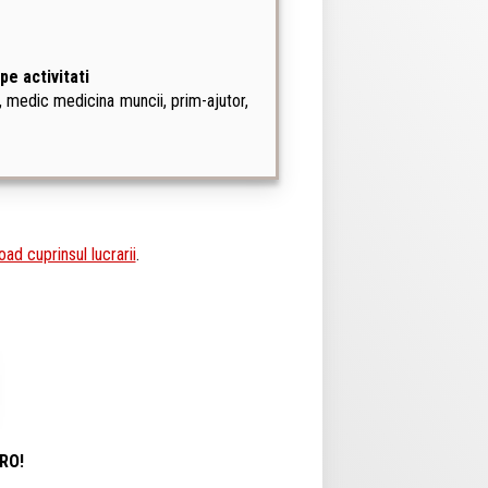
pe activitati
, medic medicina muncii, prim-ajutor,
ad cuprinsul lucrarii
.
ERO!