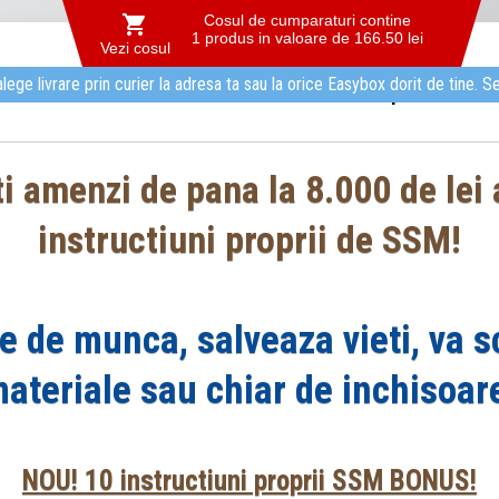

Cosul de cumparaturi contine
1
produs in valoare de
166.50 lei
Vezi cosul
alege livrare prin curier la adresa ta sau la orice Easybox dorit de tine
Ghid complet Instructi
ti amenzi de pana la 8.000 de lei
instructiuni proprii de SSM!
e de munca, salveaza vieti, va s
ateriale sau chiar de inchisoar
NOU! 10 instructiuni proprii SSM BONUS!