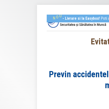
U
O
N
- Livrare si la Easybox!
Poti 
Evita
Previn accidentel
m