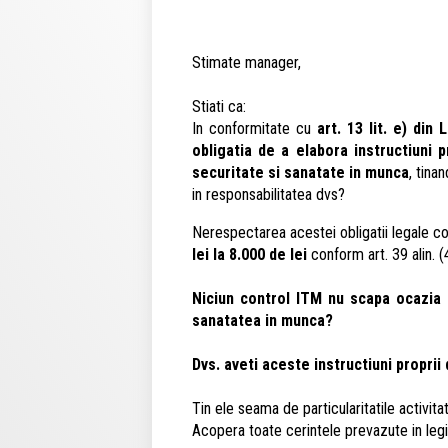
Stimate manager,
Stiati ca:
In conformitate cu
art. 13 lit. e) din
obligatia de a elabora instructiuni 
securitate si sanatate in munca
, tina
in responsabilitatea dvs?
Nerespectarea acestei obligatii legale c
lei la 8.000 de lei
conform art. 39 alin. 
Niciun control ITM nu scapa ocazia d
sanatatea in munca?
Dvs. aveti aceste instructiuni propri
Tin ele seama de particularitatile activita
Acopera toate cerintele prevazute in legis