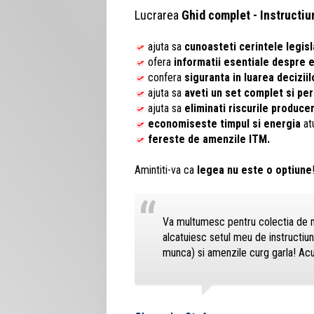
Lucrarea
Ghid complet - Instructiu
ajuta sa
cunoasteti cerintele legisl
ofera
informatii esentiale despre e
confera
siguranta in luarea deciziil
ajuta sa
aveti un set complet si per
ajuta sa
eliminati riscurile produce
economiseste timpul si energia
atu
fereste de amenzile ITM.
Amintiti-va ca
legea nu este o optiune
“
Va multumesc pentru colectia de mod
alcatuiesc setul meu de instructiu
munca) si amenzile curg garla! Ac