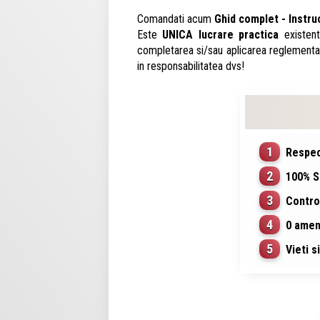
Comandati acum
Ghid complet - Instruc
Este
UNICA lucrare practica
existent
completarea si/sau aplicarea reglementar
in responsabilitatea dvs!
1
Respect
2
100% Si
3
Controa
4
0 amenz
5
Vieti si