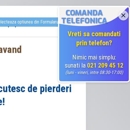
COMANDA
TELEFONICA
. Selecteaza optiunea din Formularul de Comanda
uni proprii de securitate a muncii
Vreti sa comandati
prin telefon?
 avand
Nimic mai simplu:
sunati la
021 209 45 12
(luni - vineri, intre 08:30-17:00)
cutesc de pierderi
e!