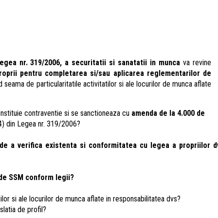
 Legea nr. 319/2006, a securitatii si sanatatii in munca
va revine
proprii pentru completarea si/sau aplicarea reglementarilor de
nd seama de particularitatile activitatilor si ale locurilor de munca aflate
onstituie contraventie si se sanctioneaza cu
amenda de la 4.000 de
(4) din Legea nr. 319/2006?
e a verifica existenta si conformitatea cu legea a propriilor dvs
i de SSM conform legii?
tilor si ale locurilor de munca aflate in responsabilitatea dvs?
latia de profil?